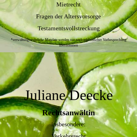
Mietrecht
Fragen der Altersvorsorge
Testamentsvollstreckung
*verwaltungsrechtliche Mandate werden nur nach
telefonischer Vorbesprechung
übernommen
Julian
e Deecke
Rechtsanwältin
insbesondere:
Verkehrsrecht