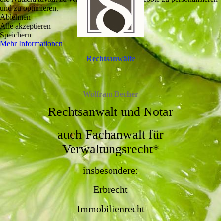
und zu optimieren.
Ablehnen
Alle akzeptieren
Speichern
Mehr Informationen
Rechtsanwälte
Wolfram Becher
Rechtsanwalt und Notar
auch Fachanwalt für
Verwaltungsrecht*
insbesondere:
Erbrecht
Immobilienrecht