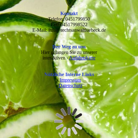
Kontakt
Telefon: 0451799850
Fax: 04517998522
E-Mail: info@rechtsanwaltluebeck.de
Der Weg zu uns
Hier gelangen Sie zu unserer
interaktiven ›
Anfahrtskarte
Nützliche Interne Links
›
Impressum
›
Datenschutz