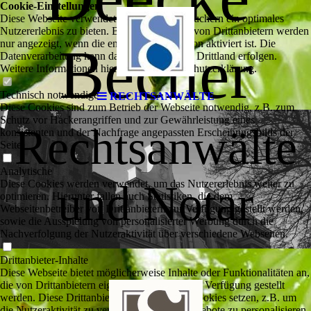
Cookie-Einstellungen
Diese Webseite verwendet Cookies, um Besuchern ein optimales
Nutzererlebnis zu bieten. Bestimmte Inhalte von Drittanbietern werden
nur angezeigt, wenn die entsprechende Option aktiviert ist. Die
Becher
Datenverarbeitung kann dann auch in einem Drittland erfolgen.
Weitere Informationen hierzu in der Datenschutzerklärung.
Technisch notwendige
RECHTSANWÄLTE
Diese Cookies sind zum Betrieb der Webseite notwendig, z.B. zum
Schutz vor Hackerangriffen und zur Gewährleistung eines
Rechtsanwälte
konsistenten und der Nachfrage angepassten Erscheinungsbilds der
Seite.
Analytische
und Notar
Diese Cookies werden verwendet, um das Nutzererlebnis weiter zu
optimieren. Hierunter fallen auch Statistiken, die dem
Webseitenbetreiber von Drittanbietern zur Verfügung gestellt werden,
sowie die Ausspielung von personalisierter Werbung durch die
Nachverfolgung der Nutzeraktivität über verschiedene Webseiten.
Drittanbieter-Inhalte
Diese Webseite bietet möglicherweise Inhalte oder Funktionalitäten an,
die von Drittanbietern eigenverantwortlich zur Verfügung gestellt
werden. Diese Drittanbieter können eigene Cookies setzen, z.B. um
die Nutzeraktivität zu verfolgen oder ihre Angebote zu personalisieren